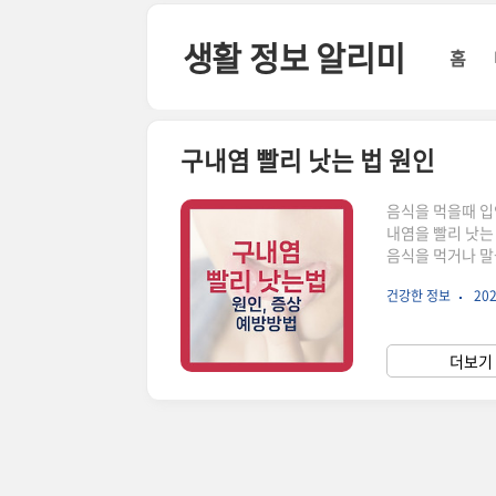
본문 바로가기
생활 정보 알리미
홈
구내염 빨리 낫는 법 원인
음식을 먹을때 입
내염을 빨리 낫는
음식을 먹거나 말
염에 자주 걸리는
건강한 정보
202
구내염의 원인과 
니다. 1. 구내염
리4. 예방을 위한
더보기 
막에 생기는 염증