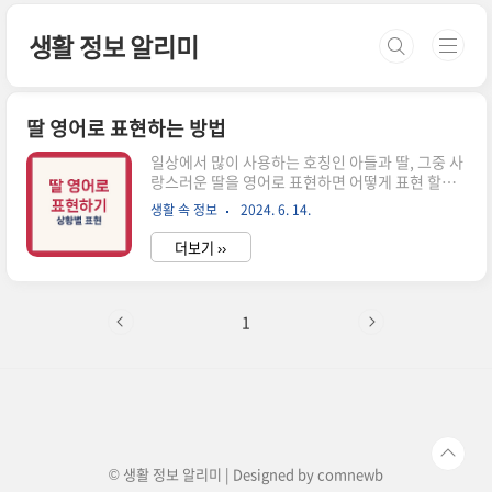
본문 바로가기
생활 정보 알리미
딸 영어로 표현하는 방법
일상에서 많이 사용하는 호칭인 아들과 딸, 그중 사
랑스러운 딸을 영어로 표현하면 어떻게 표현 할까
요? 오늘은 딸의 영어식 표현과 친근함과 애정이
생활 속 정보
2024. 6. 14.
담긴 표현 방법, 그리고 상황에 따른 표현 방법에 대
해 알아보겠습니다.1. '딸'의 기본 영어표현2. 다양
더보기 ››
한 영어 표현3. 친근함, 애정담긴 표현4 상황에 따
른 표현함께 보면 좋은 정보 1. 딸의 기본 영어 표현
Daughter가장 기본적인 '딸'의 영어 표현은
daughter입니다. 이 단어는 딸을 가리킬 때 가장
1
일반적으로 사용되는 표현입니다. 특히, 성별이 여
성인 자식을 가리키며, 일상적인 대화나 문서에서
자주 사용되며, 공식적인 자리에서도 사용하기 적
합합니다. ➡️ 예문: She is my daughter. (그녀는
나의 딸입니다.) My daugh..
© 생활 정보 알리미 | Designed by
comnewb