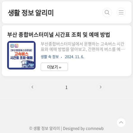
본문 바로가기
생활 정보 알리미
부산 종합버스터미널 시간표 조회 및 예매 방법
부산종합버스터미널에서 운행하는 고속버스 시간
표와 예매 방법을 알아보고, 간편하게 버스를 예약
할 수 있는 방법을 안내해 드리겠습니다. 또한, 만
생활 속 정보
2024. 11. 6.
약 예매를 취소해야 할 상황이 생길 경우, 취소 수수
료가 어떻게 적용되는지도 함께 설명드리겠습니
더보기 ››
다. 🔽시간표 및 잔여 좌석수 확인이 가능합니다.🔽
버스터미널 시간표 조회하기 고속버스 시간표 조
회 및 승차권 예매방법시간표 조회 방법부산종합버
스터미널의 고속버스 시간표는 온라인을 통해 간편
1
하게 조회해 볼 수 있습니다. 아래의 순서대로 진행
하시면 쉽게 원하는 시간대의 버스를 찾을 수 있습
니다. 고속버스 시간표 조회하기 1. 아래의 홈페이
지(👉바로가기)를 통해 원하는 출발지와 원하
는 도착지를 선택합니다.2. 원하는 날짜와 시간 선
택 합니다. * 출발 시간이 미정인 경..
© 생활 정보 알리미 | Designed by
comnewb