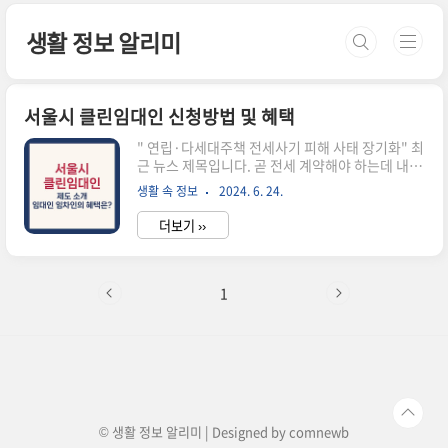
본문 바로가기
생활 정보 알리미
서울시 클린임대인 신청방법 및 혜택
" 연립·다세대주책 전세사기 피해 사태 장기화" 최
근 뉴스 제목입니다. 곧 전세 계약해야 하는데 내가
계약할 집이 안전한지 걱정되시나요? 전세계약 안
생활 속 정보
2024. 6. 24.
심하고 하세요. 서울시에서는 집주인 신용정보를
보여주는 클린임대인 제도를 시범도입합니다. 서
더보기 ››
울시에서는 임차주택의 권리관계 뿐만 아니라 임대
인의 신용정보까지 확인가능한 제도를 도입함으로
써 임차인의 불안을 해소하고 안전하면서도 투명한
주택임대차 계약문화 확립을 위해 클린임대인 사업
1
을 시범적으로 시행한다고 합니다. 오늘은 서울시
가 시범사업으로 진행하는 서울시 클린임대인 제도
에 대해 알아보고 임차인(집주인)과 임대인(세입
자) 모두 얻을 수 있는 혜택에 대해 알아보겠습니
다.1. 클린임대인 시범사업이란?2. 신청기간과 신
청자격3. 접수방법 및 신청서류함께 보면 좋은 정..
© 생활 정보 알리미 | Designed by
comnewb