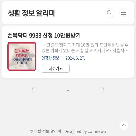
본문 바로가기
생활 정보 알리미
손목닥터 9988 신청 10만원받기
내 건강도 챙기고 최대 10만 원의 포인트를 받을 수
있는 기회가 있다는 사실 알고 계시나요? 서울시민
이라면 누구나 참여할 수 있는 '손목닥터 9988' 프
건강한 정보
2024. 6. 27.
로그램! 최대 10만원의 포인트를 받을 수 있습니
다. 지금 바로 신청하고 건강도 챙기고 경제적 혜택
더보기 ››
도 얻으시길 바랍니다. 1. 손목닥터 9988이란?✅
'손목닥터9988'은 서울시민 모두가 99세까지
88(팔팔)하게 살 수 있도록 스마트워치와 전용 앱
을 통해 건강 활동을 지원하는 서울형 헬스케어 프
1
로그램입니다.일반모집3월 4일부터 연중 상시모
집 합니다. 특별모집8월 중 건강취약계층* 대상 별
도 모집합니다(대상군별 모집코드 별도 안내).* 출
산모(24년도), 대사증후군 관리자(보건소 등록),
은둔고립청년, 자립준비청년, 어르신(60세 이
상) 신청절차① ..
© 생활 정보 알리미 | Designed by
comnewb