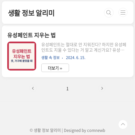
본문 바로가기
생활 정보 알리미
유성페인트 지우는 법
유성페인트는 절대로 안 지워진다? 하지만 유성페
인트도 지울 수 있다는 거 알고 계신가요? 유성페인
트는 보통 유성매직등과 같이 지워지지 않는 페인
생활 속 정보
2024. 6. 15.
트라고 생각할 경우가 많습니다. 하지만, 의도치 않
게 묻은 이 페인트도 간단하고 효과적으로 지울 수
더보기 ››
있는 방법이 있습니다. 오늘은 유성페인트를 지우
는데 필요한 준비물과, 옷이나 천에 뭍은 페인트를
지우는 법과 페인트 제거제를 이용하여 제거하는
방법에 대해서 알아보겠습니다.1. 유성페인트 제거
1
준비물2. 옷이나 천에 묻었을 때 지우는 법3. 가구
나 물건에 묻었을 때 지우는 법4. 페인트 제거제를
이용하여 지우는 법함께 보면 좋은 정보 1. 유성페
인트 제거 준비물 유성 페인트 작업 시 페인트가 묻
을 경우를 대비하여 몇 가지 기본적인 준비물을 갖
추는 게 좋습니다.✅ 알..
© 생활 정보 알리미 | Designed by
comnewb