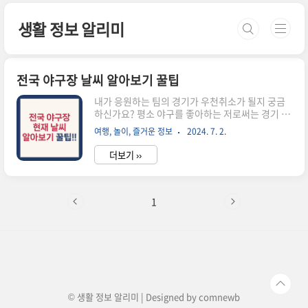
본문 바로가기
생활 정보 알리미
전국 야구장 날씨 알아보기 꿀팁
내가 응원하는 팀의 경기가 우천취소가 될지 궁금
하신가요? 평소 야구를 좋아하는 저로써는 경기 당
일 날씨가 흐리거나 비가 올 때 경기를 하는지 취소
여행, 놀이, 즐거운 정보
2024. 7. 2.
됐는지에 대해 궁금할 때가 많습니다. 포털사이트
의 응원방에 들어가면 누군 한다, 누군 안 한다 왈가
더보기 ››
왈부만 할 뿐 정확한 날씨 확인은 어렵습니다. 이럴
때 저는 관심경기 경기장 주변 cctv를 통해 경기진
행여부를 직접 보곤 하는데요, 오늘은 각 경기장 주
변의 CCTV를 통해 전국 야구장 현재 날씨를 알아
1
보는 방법에 대해 알아보겠습니다. 1. 보는 방법2.
LG, 두산, SSG, 키움 3. KT, 대구, 한화 4. 기아, 롯
데, 창원 함께 보면 좋은 정보 1. 보는 방법경기장
주변에는 대부분 교통 현황을 알려주는 CCTV가 설
치되어 있습니다. 아래 사진과 같이 ..
© 생활 정보 알리미 | Designed by
comnewb