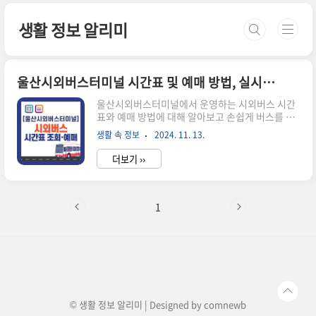
본문 바로가기
생활 정보 알리미
울산시외버스터미널 시간표 및 예매 방법, 실시간 잔여석 알아보기
울산시외버스터미널에서 운영하는 시외버스 시간
표와 예매 방법에 대해 알아보고 손쉽게 버스를 예
약할 수 있는 방법을 안내해 드리겠습니다.단, 시간
생활 속 정보
2024. 11. 13.
표는 수시로 변경될 수 있으니 실시간 시간표와 잔
여석이 조회되는 온라인 조회방법을 알려드리겠습
더보기 ››
니다. 그리고, 혹시나 예매 취소를 해야 하는 경우
발생하는 취소수수료에 대해서도 함께 알아보겠습
니다. 🔽시간표 및 잔여 좌석수 확인이 가능합니
다.🔽버스터미널 시간표 조회하기 시외버스 시간
1
표 조회 및 승차권 예매방법시간표 조회 방법울산
시외버스터미널의 시외버스 시간표는 온라인을 통
해 간편하게 조회해 볼 수 있습니다. 아래의 순서대
로 진행하시면 쉽게 원하는 시간대의 버스를 찾을
수 있습니다. 시외버스 시간표 조회하기 1. 아래의
홈페이지(👉바로가기)를 통해 원하는 출..
© 생활 정보 알리미 | Designed by
comnewb