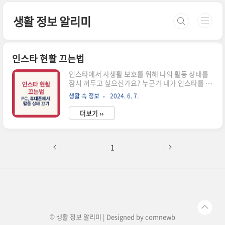
본문 바로가기
생활 정보 알리미
인스타 현활 끄는법
인스타에서 사생활 보호를 위해 나의 활동 상태를
잠시 꺼두고 싶으신가요? 누군가 내가 인스타를 하
고 있음을 알게 해주는 '활동 상태 표시' 일명, 현활
생활 속 정보
2024. 6. 7.
이라는 기능이 있습니다. 이 기능을 켜두면 나의 현
재 활동을 상대에게 알려줄 수 있습니다. 하지만,
더보기 ››
가끔은 혼자 조용한 시간을 보내고 싶을 때나, 불가
피하게 타인에게 나의 활동상태를 숨기고 싶을 때
는 이 기능을 꺼두는 방법이 있는데요, 오늘은 일명
'인스타 현활'을 끄는 방법에 대해 알아보겠습니
1
다.1 인스타 현활 PC모드에서 끄기2 휴대폰(갤럭
시, 애플)에서 끄기함께 보면 좋은 정보 1. 인스타
현활 PC모드에서 끄기 1. 좌측하단의 [더 보기] 버
튼을 누른 후 [설정]을 클릭합니다.2. 설정 메뉴 중
[메시지 및 스토리 답장]을 클릭합니다.3. 중간쯤..
© 생활 정보 알리미 | Designed by
comnewb