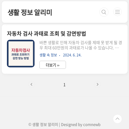
본문 바로가기
생활 정보 알리미
자동차 검사 과태료 조회 및 감면방법
바쁜 생활로 인해 자동차 검사를 제때 못 받게 될 경
우 최대 60만원의 과태료가 나올 수 있습니다. 그렇
지만, 정확한 조회 방법과 감면 조건을 알고 있다면
생활 속 정보
2024. 6. 24.
큰 부담을 줄일 수 있습니다. 이번 포스팅에서는 자
동차검사 과태료를 조회하고 납부하는 방법과 감면
더보기 ››
받는 방법을 자세히 알아보겠습니다. 과태료 조회
바로가기 1. 자동차 검사기간 및 과태료 조회 ✅ 자
동차 검사는 운행 중인 자동차의 안전도 적합여부
및 배출가스 허용기준 준수여부 등을 확인하여 교
1
통사고와 환경오염으로부터 국민의 귀중한 생명과
재산을 지키는 검사입니다. 1) 자동차 검사기간✅
자동차 정기검사 및 종합검사는 자동차관리법에 따
라 검사유효기간 만료일 전후 각각 31일 이내에 받
아야 합니다.예시) 12월04일 만기라면 1달 전인
11월 03일부터..
© 생활 정보 알리미 | Designed by
comnewb