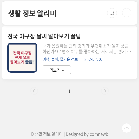
본문 바로가기
생활 정보 알리미
전국 야구장 날씨 알아보기 꿀팁
내가 응원하는 팀의 경기가 우천취소가 될지 궁금
하신가요? 평소 야구를 좋아하는 저로써는 경기 당
일 날씨가 흐리거나 비가 올 때 경기를 하는지 취소
여행, 놀이, 즐거운 정보
2024. 7. 2.
됐는지에 대해 궁금할 때가 많습니다. 포털사이트
의 응원방에 들어가면 누군 한다, 누군 안 한다 왈가
더보기 ››
왈부만 할 뿐 정확한 날씨 확인은 어렵습니다. 이럴
때 저는 관심경기 경기장 주변 cctv를 통해 경기진
행여부를 직접 보곤 하는데요, 오늘은 각 경기장 주
변의 CCTV를 통해 전국 야구장 현재 날씨를 알아
1
보는 방법에 대해 알아보겠습니다. 1. 보는 방법2.
LG, 두산, SSG, 키움 3. KT, 대구, 한화 4. 기아, 롯
데, 창원 함께 보면 좋은 정보 1. 보는 방법경기장
주변에는 대부분 교통 현황을 알려주는 CCTV가 설
치되어 있습니다. 아래 사진과 같이 ..
© 생활 정보 알리미 | Designed by
comnewb