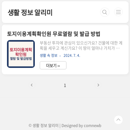
본문 바로가기
생활 정보 알리미
토지이용계획확인원 무료열람 및 발급 방법
부동산 투자에 관심이 있으신가요? 건물에 대한 계
획을 세우고 계신가요? 이 땅이 얼마나 가치가 있
고, 계발가능성을 갖고 투자할 가치가 있는지 알고
생활 속 정보
2024. 7. 4.
싶을 때가 있습니다. 이때 필요한 서류 중에 하나가
토지이용계획확인원인데요, 오늘은 부동산 투자의
더보기 ››
기초가 되는 토지이용계획확인원을 무료로 열람하
고 발급받는 방법에 대해 알아보겠습니다. 1. 토지
이용계획확인원이 필요한 이유와 기능토지이용계
획확인원은 지적도와 함께 해당 토지가 어떤 용도
1
로 사용될 수 있는지를 명확하게 보여주는 문서입
니다. 이를 통해 땅주인뿐만 아니라 투자자나 건축
가에게 향 후 계획을 세우는 데 있어서 반드시 필요
한 정보입니다. (* 지적도에 대한 내용은 아래의 글
을 참고 바랍니다) 저도 건축일을 하다 보니 토지
이용계획확인원을 가끔 조회해 볼 ..
© 생활 정보 알리미 | Designed by
comnewb