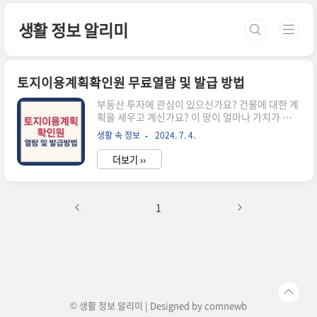
본문 바로가기
생활 정보 알리미
토지이용계획확인원 무료열람 및 발급 방법
부동산 투자에 관심이 있으신가요? 건물에 대한 계
획을 세우고 계신가요? 이 땅이 얼마나 가치가 있
고, 계발가능성을 갖고 투자할 가치가 있는지 알고
생활 속 정보
2024. 7. 4.
싶을 때가 있습니다. 이때 필요한 서류 중에 하나가
토지이용계획확인원인데요, 오늘은 부동산 투자의
더보기 ››
기초가 되는 토지이용계획확인원을 무료로 열람하
고 발급받는 방법에 대해 알아보겠습니다. 1. 토지
이용계획확인원이 필요한 이유와 기능토지이용계
획확인원은 지적도와 함께 해당 토지가 어떤 용도
1
로 사용될 수 있는지를 명확하게 보여주는 문서입
니다. 이를 통해 땅주인뿐만 아니라 투자자나 건축
가에게 향 후 계획을 세우는 데 있어서 반드시 필요
한 정보입니다. (* 지적도에 대한 내용은 아래의 글
을 참고 바랍니다) 저도 건축일을 하다 보니 토지
이용계획확인원을 가끔 조회해 볼 ..
© 생활 정보 알리미 | Designed by
comnewb