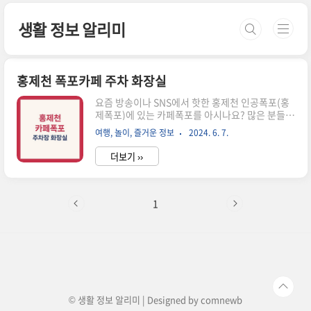
본문 바로가기
생활 정보 알리미
홍제천 폭포카페 주차 화장실
요즘 방송이나 SNS에서 핫한 홍제천 인공폭포(홍
제폭포)에 있는 카페폭포를 아시나요? 많은 분들이
방문하고 계시는데요, 오늘은 카페폭포를 이용하
여행, 놀이, 즐거운 정보
2024. 6. 7.
는데 도움이 될 주차 하는 방법과 화장실 위치에 대
해 알아보겠습니다.1 홍제폭포 위치2 카페폭포와
더보기 ››
주차장 시설3 화장실 위치함께 보면 좋은 정보 1.
홍제폭포 위치 -요즘 방송이나 sns에 핫한 곳인 연
희동의 홍제폭포는 폭포를 보며 커피를 마실 수 있
는 뷰 맛집입니다. 최근 주차장도 확장하고 시설 확
1
장을 통해 서대문구에서 가장 핫한 곳 중 하나입니
다.위치는 서대문 구청 옆에 위치하고 있습니다.
(그래서인지 지난번에 갔을 때 서대문구청장님도
봤네요) 네이버 지도카페폭포map.naver.com2.
카페폭포와 주차장 시설카페폭포가 핫한 이유 중
하나는 폭포를 보며 커..
© 생활 정보 알리미 | Designed by
comnewb