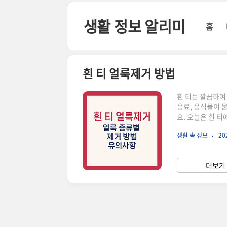
본문 바로가기
생활 정보 알리미
홈
흰 티 얼룩제거 방법
흰 티는 깔끔하여
음료, 음식물이 
요. 오늘은 흰 
께 알아보겠습니다
생활 속 정보
202
좋을 제품함께 보면
이킹 소다 : 둘을
식초와 주방세제,
더보기 
에 문지른 후 뜨거