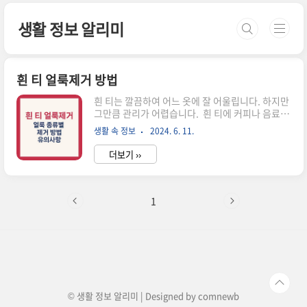
본문 바로가기
생활 정보 알리미
흰 티 얼룩제거 방법
흰 티는 깔끔하여 어느 옷에 잘 어울립니다. 하지만
그만큼 관리가 어렵습니다. 흰 티에 커피나 음료,
음식물이 묻으면 눈에 너무 잘 띄고 잘 지워지지 않
생활 속 정보
2024. 6. 11.
아서 입고 있는 내내 신경 쓰이는 데요. 오늘은 흰
티에 생긴 얼룩을 제거하는 방법에 대해 알아보고
더보기 ››
사용하면 좋을만한 제품을 함께 알아보겠습니다. 1
얼룩 종류별 제거 방법2 얼룩제거 시 유의 사항3 얼
룩제거에 사용하면 좋을 제품함께 보면 좋은 정
보 1. 얼룩 종류별 제거방법 1) 일반적인 얼룩 제거
1
✅ 레몬즙과 베이킹 소다 : 둘을 물과 섞어 얼룩에
문질러준 후 15분 정도 후에 미지근한 물로 헹궈냅
니다.✅ 식초와 주방세제, 베이킹소다 : 식초와 주
방세제, 베이킹소다와 물을 각각 1 비율로 섞어 얼
룩에 문지른 후 뜨거운 물에서 5분 정도 불려 헹궈..
© 생활 정보 알리미 | Designed by
comnewb