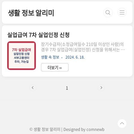
본문 바로가기
생활 정보 알리미
실업급여 7차 실업인정 신청
장기수급자(소정급여일수 210일 이상인 사람)의
경우 7차 실업급여(실업인정) 신청을 위해서는 신
분증 및 서류지참하여 가까운 센터 방문을 해야 합
생활 속 정보
2024. 6. 18.
니다. 오늘은 7차 실업급여 신청을 위해 방문했던
서울지방고용노동청 서울서부지청(서부고용센터)
더보기 ››
방문 후기 및 실업인정 신청방법에 대해 포스팅을
해보겠습니다.1. 센터 가는 길, 주차2. 서류작성 및
신청하기3. 서류 접수하기4. 실업급여 지급일함께
보면 좋은 정보 1. 센터 가는길, 주차 제가 살고 있
1
는 지역 기준으로 저는 실업급여 신청 및 진행은 서
울지방고용노동청 서울서부지청에서 진행하고 있
습니다.서부지청 방문을 아침 9시 정도에 하였는
데, 지하 4층까지는 거의 만차였으며 지하 5층(*엘
리베이터운영 안 함) 정도만 여유가 있는 상태였습
니다. 지난번에 왔을 ..
© 생활 정보 알리미 | Designed by
comnewb