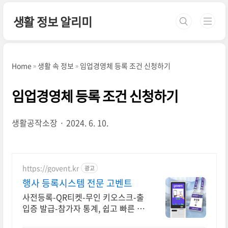
본문 바로가기
생활 정보 알리미
Home
생활 속 정보
임업경영체 등록 조건 신청하기
임업경영체 등록 조건 신청하기
생활공작소장
2024. 6. 10.
https://govent.kr
광고
행사 등록시스템 전문 고벤트
사전등록-QR티켓-무인 키오스크-출
입증 발급-참가자 통계, 쉽고 빠른 등
록시스템 모바일 및 키오스크 기술을