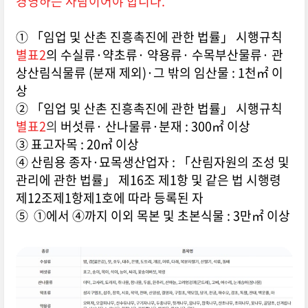
경영하는 사람이어야 합니다.
① 「임업 및 산촌 진흥촉진에 관한 법률」 시행규칙
별표2
의 수실류·약초류· 약용류· 수목부산물류· 관
상산림식물류 (분재 제외)·그 밖의 임산물 : 1천㎡ 이
상
② 「임업 및 산촌 진흥촉진에 관한 법률」 시행규칙
별표2
의
버섯류· 산나물류·분재 : 300㎡ 이상
③ 표고자목 : 20㎥ 이상
④ 산림용 종자·묘목생산업자 : 「산림자원의 조성 및
관리에 관한 법률」 제16조 제1항 및 같은 법 시행령
제12조제1항제1호에 따라 등록된 자
⑤ ①에서 ④까지 이외 목본 및 초본식물 : 3만㎡ 이상