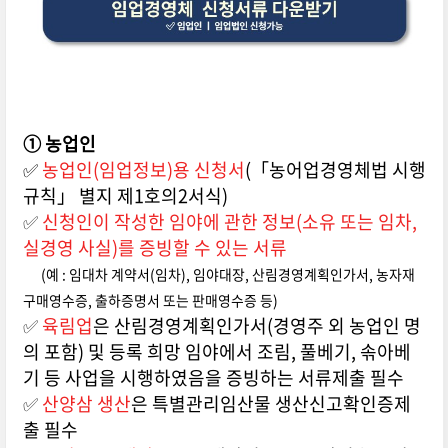
① 농업인
✅
농업인(임업정보)용 신청서
(「농어업경영체법 시행
규칙」 별지 제1호의2서식)
✅
신청인이 작성한 임야에 관한 정보(소유 또는 임차,
실경영 사실)를 증빙할 수 있는 서류
(예 : 임대차 계약서(임차), 임야대장, 산림경영계획인가서, 농자재
구매영수증, 출하증명서 또는 판매영수증 등)
✅
육림업
은 산림경영계획인가서(경영주 외 농업인 명
의 포함) 및 등록 희망 임야에서 조림, 풀베기, 솎아베
기 등 사업을 시행하였음을 증빙하는 서류제출 필수
✅
산양삼 생산
은 특별관리임산물 생산신고확인증제
출 필수