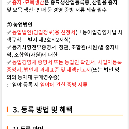
✅
종자·묘목생산
은 종묘생산업등록증, 산림용 종자
및 묘목 생산·판매 등 경영 증빙 서류 제출 필수
② 농업법인
✅
농업법인(임업정보)용 신청서
(「농어업경영체법 시
행규칙」 별지 제2호의2서식)
✅ 등기사항전부증명서, 정관, 조합원(사원)별 출자내
역, 조합원(사원)에 대한
✅
농업경영체 증명서 또는 농업인 확인서, 사업자등록
증명서, 법인세 과세표준 및 세액신고서
(또는 법인 명
의의 농자재 구매영수증)
✅ 임야 등록 시
임야에 관한 증빙 서류
3. 등록 방법 및 혜택