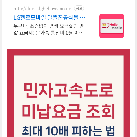
어디서나 OK!
http://direct.lghellovision.net
광고
LG헬로모바일 알뜰폰공식몰 편
의점 유심, 이심 즉시개통
누구나, 조건없이 평생 요금할인 반
값 요금제! 온가족 통신비 0원 이벤
트