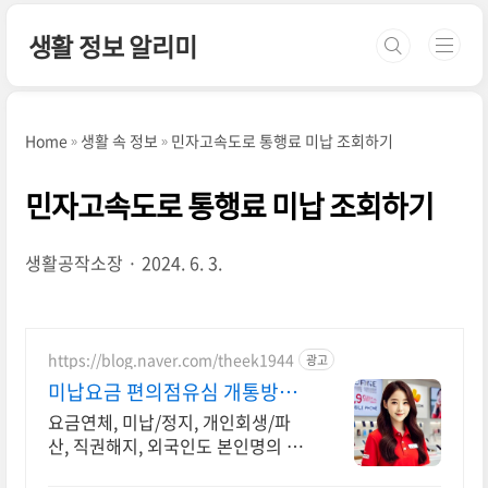
본문 바로가기
생활 정보 알리미
Home
생활 속 정보
민자고속도로 통행료 미납 조회하기
민자고속도로 통행료 미납 조회하기
생활공작소장
2024. 6. 3.
https://blog.naver.com/theek1944
광고
미납요금 편의점유심 개통방법
주말 개통 OK 상담 OK
요금연체, 미납/정지, 개인회생/파
산, 직권해지, 외국인도 본인명의 당
일개통 가능 365일 주말에도 전국