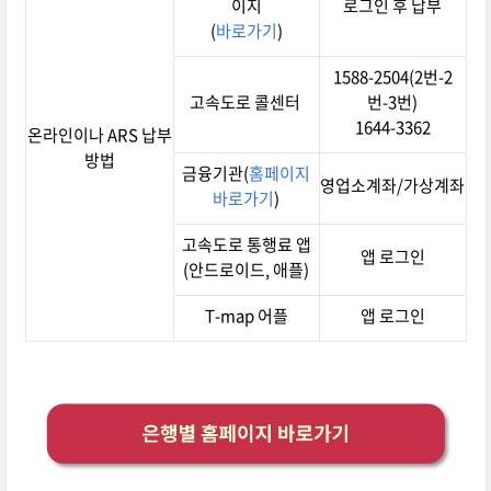
이지
로그인 후 납부
(
바로가기
)
1588-2504(2번-2
고속도로 콜센터
번-3번)
1644-3362
온라인이나 ARS 납부
방법
금융기관(
홈페이지
영업소계좌/가상계좌
바로가기
)
고속도로 통행료 앱
앱 로그인
(안드로이드, 애플)
T-map 어플
앱 로그인