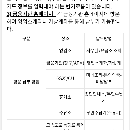
카드 정보를 입력해야 하는 번거로움이 있습니다.
3) 금융기관 홈페이지
_
각 금융기관 홈페이지에 방문
하여 영업소계좌나 가상계좌를 통해 납부가 가능합니
다.
구분
장소
납부방법
영업소
사무실/요금소 조회
금융기관(창구/ATM)
영업소계좌/가상계
미납조회-본인인증-
GS25/CU
방문 납부 방법
미납납부
종합안내소/무인수납
휴게소
기
주유소
무인수납기(주유기)
고속도로 통행료 홈페