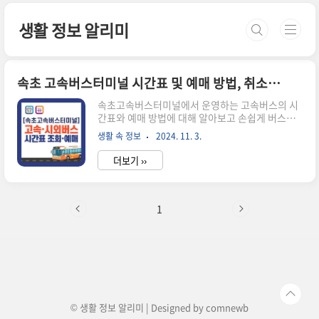
본문 바로가기
생활 정보 알리미
속초 고속버스터미널 시간표 및 예매 방법, 취소수수료 알아보기
속초고속버스터미널에서 운영하는 고속버스의 시
간표와 예매 방법에 대해 알아보고 손쉽게 버스를
예약할 수 있는 방법을 안내해 드리겠습니다. 주의
생활 속 정보
2024. 11. 3.
할 점은 속초의 경우 고속버스터미널과 시외버스터
미널이 떨어져 있기 때문에 타고자 하는 버스가 고
더보기 ››
속버스인지 시외버스인지 확인하셔야 합니다. 그
리고, 혹시나 예매 취소를 해야 하는 경우 발생하는
취소수수료에 대해서도 함께 알아보겠습니다. 🔽
시간표 및 잔여 좌석수 확인이 가능합니다.🔽버스
1
터미널 시간표 조회하기 고속버스 시간표 조회 및
승차권 예매방법시간표 조회 방법속초고속터미널
의 고속버스 시간표는 온라인을 통해 간편하게 조
회해볼 수 있습니다. 아래의 순서대로 진행하시면
쉽게 원하는 시간대의 버스를 찾을 수 있습니다. 1.
우선, 아래의 홈페이지(👉바로가기)를 통해..
© 생활 정보 알리미 | Designed by
comnewb