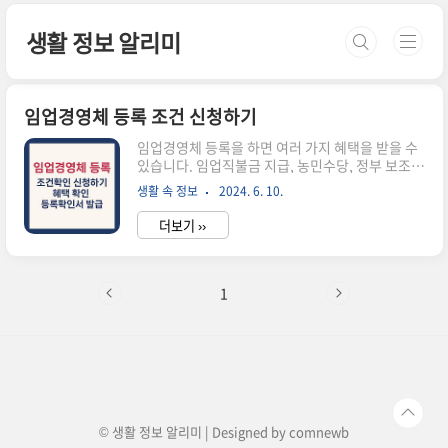
본문 바로가기
생활 정보 알리미
임업경영체 등록 조건 신청하기
임업경영체 등록을 하면 여러 가지 혜택을 받을 수
있습니다. 임업직불금 지급, 농민수당, 정부 보조금
이나 융자지원등이 이에 해당하는데요, 오늘은 이
생활 속 정보
2024. 6. 10.
러한 혜택을 받는데 필요한 임업경영체 등록 방법
과 조건, 신청하기까지 알아보겠습니다.1 임업경영
더보기 ››
체 등록이란?2 등록 조건 및 신청서류3 등록 방법
및 혜택4 등록확인서 및 증명서 발급방법함께 보면
좋은 정보 1. 임업경영체 등록이란? 임업경영체 등
록은 산림 소유자나 임업 관련 종사자들이 정부로
1
부터 공식적으로 인정을 받는 절차입니다. 이 등록
을 통해 산림 경영 활동을 체계적으로 관리하고, 다
양한 지원과 혜택을 받을 수 있습니다. 농지에서의
농업경영체 등록과 유사하며 임업경영체로 등록되
면 산림자원 관리, 소득 증대, 다양한 정부 지원 프
로그램에 참여할 수 있는..
© 생활 정보 알리미 | Designed by
comnewb