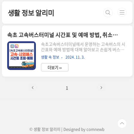
본문 바로가기
생활 정보 알리미
속초 고속버스터미널 시간표 및 예매 방법, 취소수수료 알아보기
속초고속버스터미널에서 운영하는 고속버스의 시
간표와 예매 방법에 대해 알아보고 손쉽게 버스를
예약할 수 있는 방법을 안내해 드리겠습니다. 주의
생활 속 정보
2024. 11. 3.
할 점은 속초의 경우 고속버스터미널과 시외버스터
미널이 떨어져 있기 때문에 타고자 하는 버스가 고
더보기 ››
속버스인지 시외버스인지 확인하셔야 합니다. 그
리고, 혹시나 예매 취소를 해야 하는 경우 발생하는
취소수수료에 대해서도 함께 알아보겠습니다. 🔽
시간표 및 잔여 좌석수 확인이 가능합니다.🔽버스
1
터미널 시간표 조회하기 고속버스 시간표 조회 및
승차권 예매방법시간표 조회 방법속초고속터미널
의 고속버스 시간표는 온라인을 통해 간편하게 조
회해볼 수 있습니다. 아래의 순서대로 진행하시면
쉽게 원하는 시간대의 버스를 찾을 수 있습니다. 1.
우선, 아래의 홈페이지(👉바로가기)를 통해..
© 생활 정보 알리미 | Designed by
comnewb