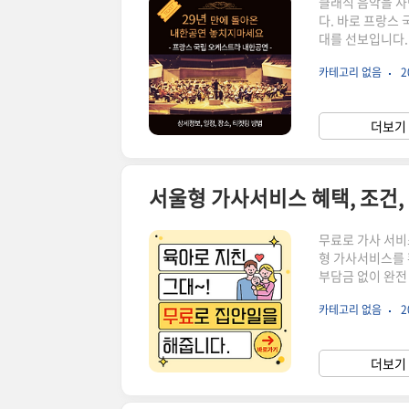
클래식 음악을 사
다. 바로 프랑스 국
대를 선보입니다.
드르 캉토로프가 
카테고리 없음
2
서두르세요 ^^ 좌
하는 프랑스 국립
립 오케스트라 내한
더보기 
– 롯데콘서트홀🎼 
서울형 가사서비스 혜택, 조건,
무료로 가사 서비
형 가사서비스를 
부담금 없이 완전
니, 지금 바로 
카테고리 없음
2
조건 및 방법에 
신청하세요 🔽가
혜택 및 신청방법
더보기 
을 운영 중입니다