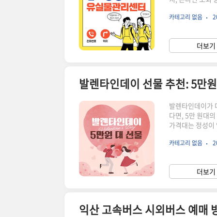
분실물센터 연락처
카테고리 없음
2
습니다. 공항에서
조회해 볼 수 있
을 찾으려면 먼저
더보기 
사, 경찰서 등 여
발렌타인데이 선물 추천: 5만원
발렌타인데이가 다
다면, 5만 원대
가격대는 정성이 
려 합니다. 오늘
카테고리 없음
2
로가기 발렌타인데
을 준비할지 고민
특별한 간식 선물
더보기 
각 선물세트 (37
익산 고속버스 시외버스 예매 