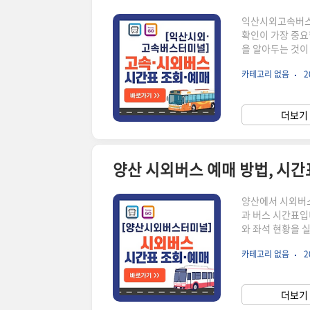
익산시외고속버스
확인이 가장 중요
을 알아두는 것이
여석을 확인하고,
카테고리 없음
2
필요한 수수료 정
를 조회해 보세요
시외고속버스터미널
더보기 
대로 진행하시면 
양산 시외버스 예매 방법, 시
양산에서 시외버스
과 버스 시간표입
와 좌석 현황을 
서 승차권을 예매
카테고리 없음
2
한, 예매 변경이
다. 🔽지금 시
기 시외버스 예
더보기 
간편하게 할 수 