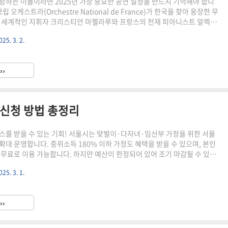
랑하는 이들이라면 2025년 가장 중요한 공연 일정을 반드시 기억해야 합니
립 오케스트라(Orchestre National de France)가 한국을 찾아 웅장한 무
 세계적인 지휘자 크리스티안 마첼라루와 프랑스의 천재 피아니스트 알렉상
함께하는 무대, 29년만에 돌아온 이번 기회를 놓친다면 후회할 수도 있으니
025. 3. 2.
석이 매진되기전, 다시 오지 않을 순간을 꼭 잡아보세요. 🎟️ 29년 만에 내한
오케스트라! 매진되기전 서두르세요! 공연 예매 바로가기 👉 🎻 프랑스 국
공연 – 상세 정보📅 공연 일정 및 장소2025년 4월 29일(화) 오후 7시 30분
››
프로그램 – ..
 신청 방법 총정리
스를 받을 수 있는 기회! 서울시는 맞벌이·다자녀·임산부 가정을 위한 서울
확대 운영합니다. 중위소득 180% 이하 가정도 혜택을 받을 수 있으며, 본인
 무료로 이용 가능합니다. 하지만 예산이 한정되어 있어 조기 마감될 수 있으
신청하세요! 오늘 글에서는 서울형 가사서비스를 통해 받을 수 있는 혜택과, 신청
025. 3. 1.
대해 알아보겠습니다. 🔽 지자체별로 빠르게 예산소진이 되고 있으니 서둘러
사서비스 바로가기 👉 출산 후 한약지원도 함께 받으세요! 출산 후 한약 지원
서울시는 출산 후 산모의 빠른 회복을 돕기 위해 출산 후 한약 지원 프로그램
››
. 이 프로그램을 통해 산모들은 경제적인 부..