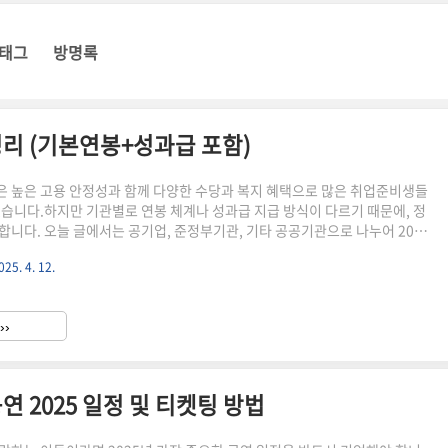
태그
방명록
리 (기본연봉+성과급 포함)
 높은 고용 안정성과 함께 다양한 수당과 복지 혜택으로 많은 취업준비생들
있습니다.하지만 기관별로 연봉 체계나 성과급 지급 방식이 다르기 때문에, 정
합니다. 오늘 글에서는 공기업, 준정부기관, 기타 공공기관으로 나누어 2024
 수당 구조를 정리해드리며, 무기계약직 대비 실수령액 차이도 함께 안내해드
025. 4. 12.
업 (상대적으로 연봉 상위권)공기업은 대부분 성과급이 높고 정규직 비율이 높
력공사, 인천국제공항공사, 한국가스공사 등)구분초임 (신입)5년차 기준평균 성
사3,800만 원5,200만 원약 600~800만 원한국도로공사3,900만 원
››
00만 원한국수자원공사4,000만 원5,500만 원약..
 2025 일정 및 티켓팅 방법