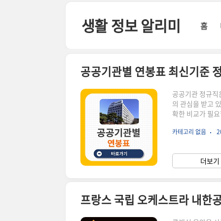
본문 바로가기
생활 정보 알리미
홈
공공기관별 연봉표 최신기준 정
공공기관 정규직은
의 관심을 받고 
확한 비교가 필요
년 기준 연봉표와
카테고리 없음
2
립니다.1. 공기
음 (예: 한국전
과급(연)한국전력공
더보기 
5,300만 원약 7
프랑스 국립 오케스트라 내한공연