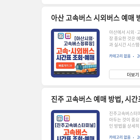
수..
아산에서 시외·고
장 중요한 것은 
과 실시간 시스템
예약 변경이나 취
카테고리 없음
2
니, 놓치지 말고 
승차권 예매 및
스 예매는 온라인
더보기 
는 시간대의 버스를
진주 고속버스 예매 방법, 시
진주고속버스터미널
아두는 것이 중요
인 방법을 상세히
및 취소 절차와 
카테고리 없음
2
해 보세요.🔽승