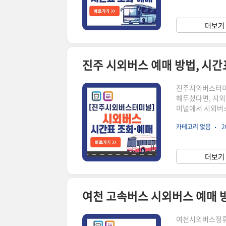
터미널의 고속버스
면 손쉽게 원하는
더보기 
하여 원하는 출발지
진주 시외버스 예매 방법, 시
진주시외버스터미널
해두셨다면, 시외
미널에서 시외버스
용하는 법을 알려
카테고리 없음
2
료 정책과 절차까
세요.🔽승차권
널의 시외버스 예
더보기 
손쉽게 원하는 시간
여천 고속버스 시외버스 예매 
여천시외버스정류